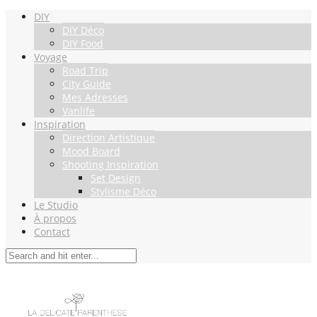
DIY
DIY Déco
DIY Food
Voyage
Road Trip
City Guide
Mes Adresses
Vanlife
Inspiration
Direction Artistique
Mood Board
Shooting Inspiration
Set Design
Stylisme Déco
Le Studio
À propos
Contact