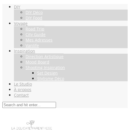
DIY
DIY Déco
DIY Food
Voyage
Road Trip
City Guide
Mes Adresses
Vanlife
Inspiration
Direction Artistique
Mood Board
Shooting Inspiration
Set Design
Stylisme Déco
Le Studio
À propos
Contact