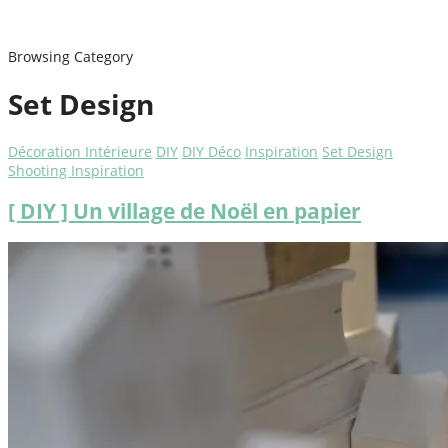
Browsing Category
Set Design
Décoration Intérieure
DIY
DIY Déco
Inspiration
Set Design
Shooting Inspiration
[ DIY ] Un village de Noël en papier