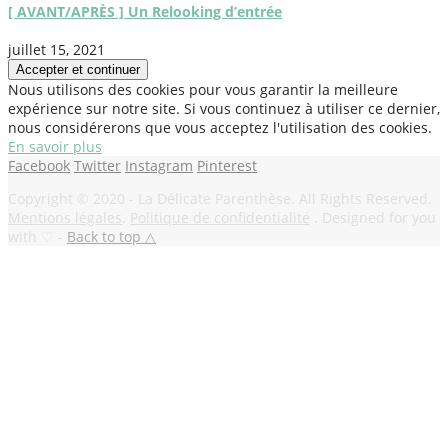
[ AVANT/APRÈS ] Un Relooking d’entrée
juillet 15, 2021
Nous utilisons des cookies pour vous garantir la meilleure
expérience sur notre site. Si vous continuez à utiliser ce dernier,
nous considérerons que vous acceptez l'utilisation des cookies.
En savoir plus
Facebook
Twitter
Instagram
Pinterest
Copyright © 2020 - La Délicate Parenthèse. All Rights Reserved.
Mentions légales
.
Politique de confidentialité
. Designed for you
with ♡ -
Back to top △