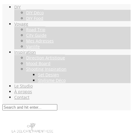
DIY
DIY Déco
DIY Food
Voyage
Road Trip
City Guide
Mes Adresses
Vanlife
Inspiration
Direction Artistique
Mood Board
Shooting Inspiration
Set Design
Stylisme Déco
Le Studio
À propos
Contact