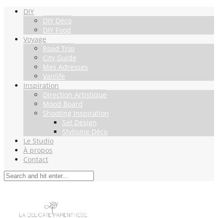
DIY
DIY Déco
DIY Food
Voyage
Road Trip
City Guide
Mes Adresses
Vanlife
Inspiration
Direction Artistique
Mood Board
Shooting Inspiration
Set Design
Stylisme Déco
Le Studio
À propos
Contact