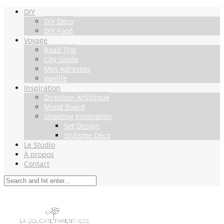
DIY
DIY Déco
DIY Food
Voyage
Road Trip
City Guide
Mes Adresses
Vanlife
Inspiration
Direction Artistique
Mood Board
Shooting Inspiration
Set Design
Stylisme Déco
Le Studio
À propos
Contact