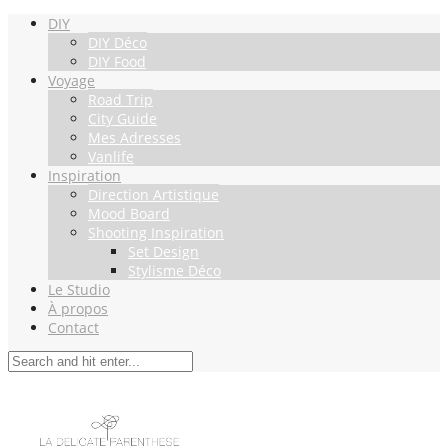
DIY
DIY Déco
DIY Food
Voyage
Road Trip
City Guide
Mes Adresses
Vanlife
Inspiration
Direction Artistique
Mood Board
Shooting Inspiration
Set Design
Stylisme Déco
Le Studio
À propos
Contact