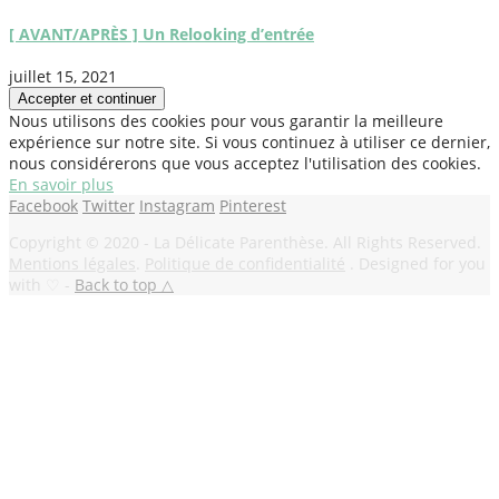
[ AVANT/APRÈS ] Un Relooking d’entrée
juillet 15, 2021
Nous utilisons des cookies pour vous garantir la meilleure
expérience sur notre site. Si vous continuez à utiliser ce dernier,
nous considérerons que vous acceptez l'utilisation des cookies.
En savoir plus
Facebook
Twitter
Instagram
Pinterest
Copyright © 2020 - La Délicate Parenthèse. All Rights Reserved.
Mentions légales
.
Politique de confidentialité
. Designed for you
with ♡ -
Back to top △