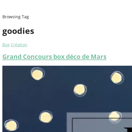
Browsing Tag
goodies
Box
Création
Grand Concours box déco de Mars