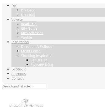
DIY
DIY Déco
DIY Food
Voyage
Road Trip
City Guide
Mes Adresses
Vanlife
Inspiration
Direction Artistique
Mood Board
Shooting Inspiration
Set Design
Stylisme Déco
Le Studio
À propos
Contact