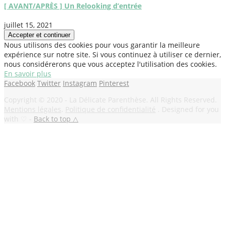
[ AVANT/APRÈS ] Un Relooking d’entrée
juillet 15, 2021
Nous utilisons des cookies pour vous garantir la meilleure
expérience sur notre site. Si vous continuez à utiliser ce dernier,
nous considérerons que vous acceptez l'utilisation des cookies.
En savoir plus
Facebook
Twitter
Instagram
Pinterest
Copyright © 2020 - La Délicate Parenthèse. All Rights Reserved.
Mentions légales
.
Politique de confidentialité
. Designed for you
with ♡ -
Back to top △