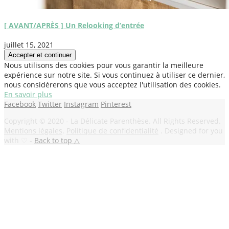
[ AVANT/APRÈS ] Un Relooking d’entrée
juillet 15, 2021
Nous utilisons des cookies pour vous garantir la meilleure
expérience sur notre site. Si vous continuez à utiliser ce dernier,
nous considérerons que vous acceptez l'utilisation des cookies.
En savoir plus
Facebook
Twitter
Instagram
Pinterest
Copyright © 2020 - La Délicate Parenthèse. All Rights Reserved.
Mentions légales
.
Politique de confidentialité
. Designed for you
with ♡ -
Back to top △