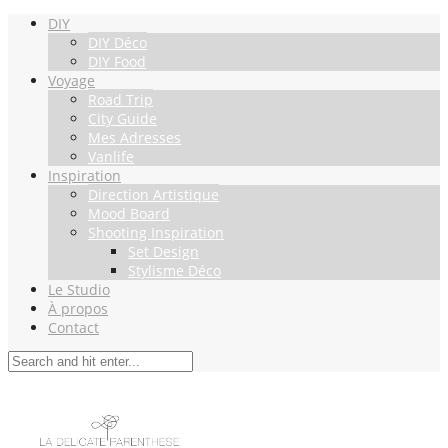
DIY
DIY Déco
DIY Food
Voyage
Road Trip
City Guide
Mes Adresses
Vanlife
Inspiration
Direction Artistique
Mood Board
Shooting Inspiration
Set Design
Stylisme Déco
Le Studio
À propos
Contact