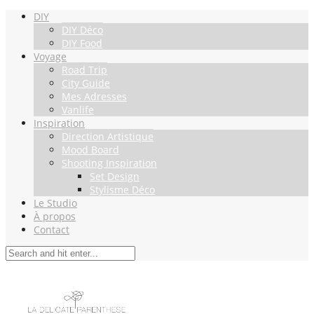
DIY
DIY Déco
DIY Food
Voyage
Road Trip
City Guide
Mes Adresses
Vanlife
Inspiration
Direction Artistique
Mood Board
Shooting Inspiration
Set Design
Stylisme Déco
Le Studio
À propos
Contact