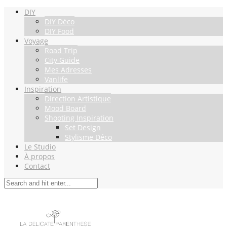
DIY
DIY Déco
DIY Food
Voyage
Road Trip
City Guide
Mes Adresses
Vanlife
Inspiration
Direction Artistique
Mood Board
Shooting Inspiration
Set Design
Stylisme Déco
Le Studio
À propos
Contact