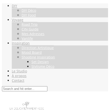
DIY
DIY Déco
DIY Food
Voyage
Road Trip
City Guide
Mes Adresses
Vanlife
Inspiration
Direction Artistique
Mood Board
Shooting Inspiration
Set Design
Stylisme Déco
Le Studio
À propos
Contact