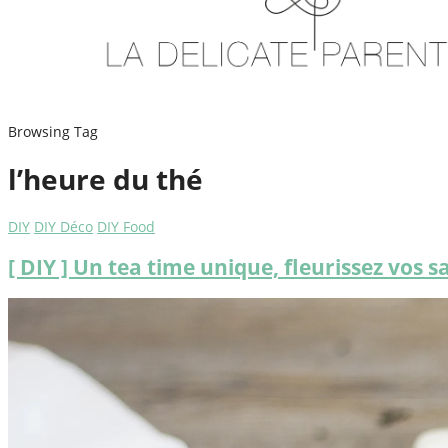
Browsing Tag
l’heure du thé
DIY
DIY Déco
DIY Food
[ DIY ] Un tea time unique, fleurissez vos s