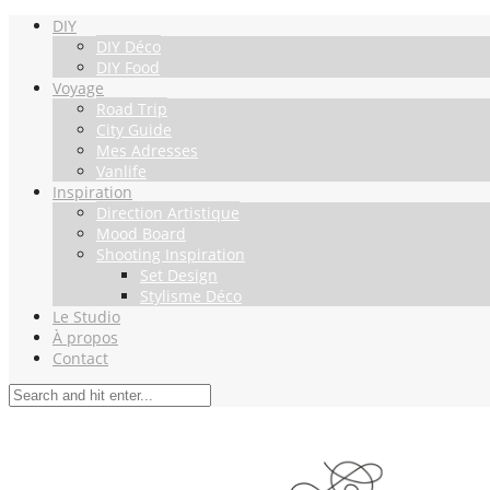
DIY
DIY Déco
DIY Food
Voyage
Road Trip
City Guide
Mes Adresses
Vanlife
Inspiration
Direction Artistique
Mood Board
Shooting Inspiration
Set Design
Stylisme Déco
Le Studio
À propos
Contact