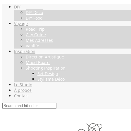
DIY
DIY Déco
DIY Food
Voyage
Road Trip
City Guide
Mes Adresses
Vanlife
Inspiration
Direction Artistique
Mood Board
Shooting Inspiration
Set Design
Stylisme Déco
Le Studio
À propos
Contact