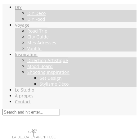
DIY
DIY Déco
DIY Food
Voyage
Road Trip
City Guide
Mes Adresses
Vanlife
Inspiration
Direction Artistique
Mood Board
Shooting Inspiration
Set Design
Stylisme Déco
Le Studio
À propos
Contact