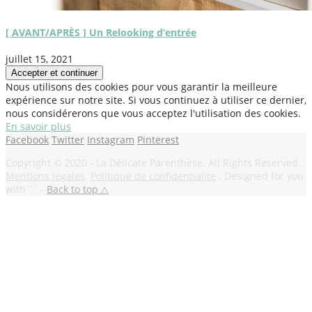
[ AVANT/APRÈS ] Un Relooking d’entrée
juillet 15, 2021
Nous utilisons des cookies pour vous garantir la meilleure
expérience sur notre site. Si vous continuez à utiliser ce dernier,
nous considérerons que vous acceptez l'utilisation des cookies.
En savoir plus
Facebook
Twitter
Instagram
Pinterest
Copyright © 2020 - La Délicate Parenthèse. All Rights Reserved.
Mentions légales
.
Politique de confidentialité
. Designed for you
with ♡ -
Back to top △