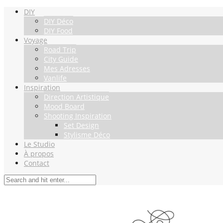
DIY
DIY Déco
DIY Food
Voyage
Road Trip
City Guide
Mes Adresses
Vanlife
Inspiration
Direction Artistique
Mood Board
Shooting Inspiration
Set Design
Stylisme Déco
Le Studio
À propos
Contact