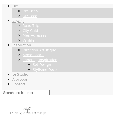
DIY
DIY Déco
DIY Food
Voyage
Road Trip
City Guide
Mes Adresses
Vanlife
Inspiration
Direction Artistique
Mood Board
Shooting Inspiration
Set Design
Stylisme Déco
Le Studio
À propos
Contact