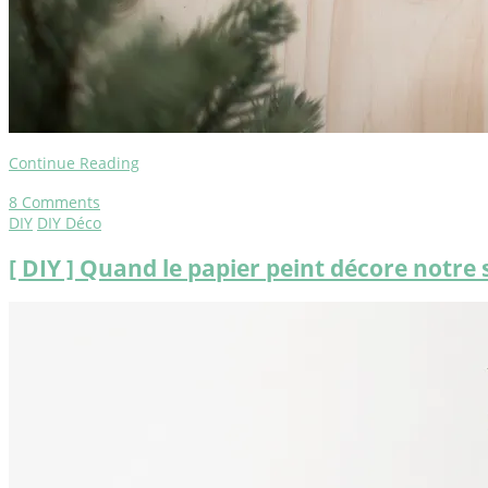
Continue Reading
8
Comments
DIY
DIY Déco
[ DIY ] Quand le papier peint décore notre 