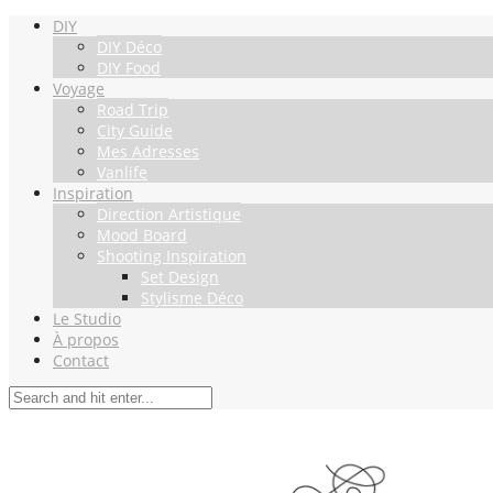
DIY
DIY Déco
DIY Food
Voyage
Road Trip
City Guide
Mes Adresses
Vanlife
Inspiration
Direction Artistique
Mood Board
Shooting Inspiration
Set Design
Stylisme Déco
Le Studio
À propos
Contact