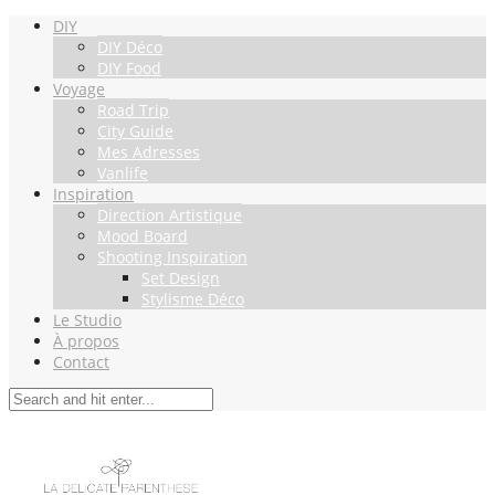
DIY
DIY Déco
DIY Food
Voyage
Road Trip
City Guide
Mes Adresses
Vanlife
Inspiration
Direction Artistique
Mood Board
Shooting Inspiration
Set Design
Stylisme Déco
Le Studio
À propos
Contact