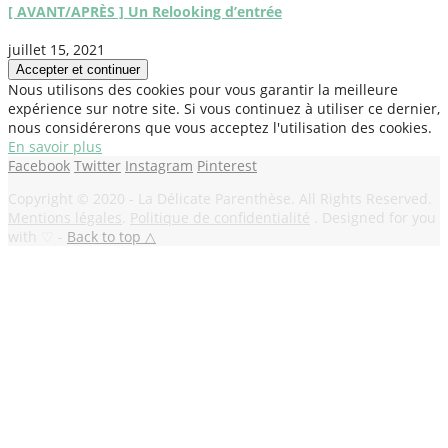
[ AVANT/APRÈS ] Un Relooking d’entrée
juillet 15, 2021
Nous utilisons des cookies pour vous garantir la meilleure
expérience sur notre site. Si vous continuez à utiliser ce dernier,
nous considérerons que vous acceptez l'utilisation des cookies.
En savoir plus
Facebook
Twitter
Instagram
Pinterest
Copyright © 2020 - La Délicate Parenthèse. All Rights Reserved.
Mentions légales
.
Politique de confidentialité
. Designed for you
with ♡ -
Back to top △