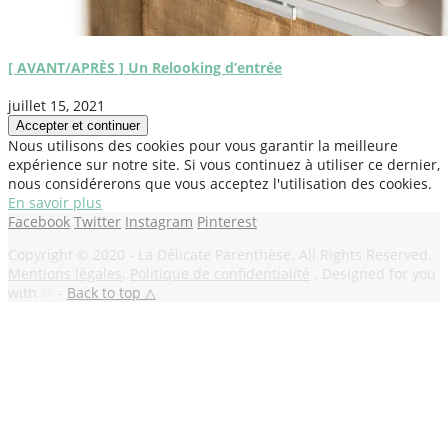
[ AVANT/APRÈS ] Un Relooking d’entrée
juillet 15, 2021
Nous utilisons des cookies pour vous garantir la meilleure
expérience sur notre site. Si vous continuez à utiliser ce dernier,
nous considérerons que vous acceptez l'utilisation des cookies.
En savoir plus
Facebook
Twitter
Instagram
Pinterest
Copyright © 2020 - La Délicate Parenthèse. All Rights Reserved.
Mentions légales
.
Politique de confidentialité
. Designed for you
with ♡ -
Back to top △