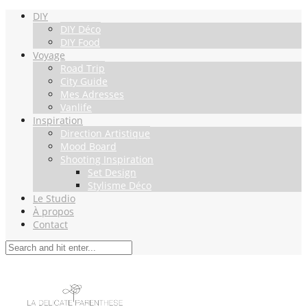
DIY
DIY Déco
DIY Food
Voyage
Road Trip
City Guide
Mes Adresses
Vanlife
Inspiration
Direction Artistique
Mood Board
Shooting Inspiration
Set Design
Stylisme Déco
Le Studio
À propos
Contact