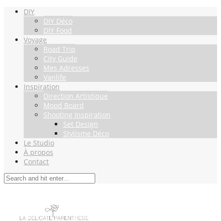
DIY
DIY Déco
DIY Food
Voyage
Road Trip
City Guide
Mes Adresses
Vanlife
Inspiration
Direction Artistique
Mood Board
Shooting Inspiration
Set Design
Stylisme Déco
Le Studio
À propos
Contact