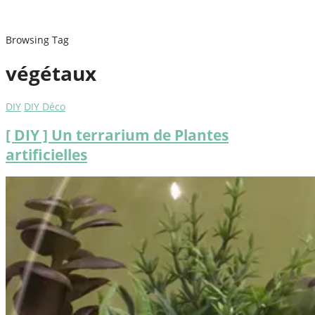
Browsing Tag
végétaux
DIY
DIY Déco
[ DIY ] Un terrarium de Plantes
artificielles