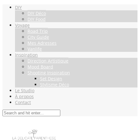
DIY
DIY Déco
DIY Food
Voyage
Road Trip
City Guide
Mes Adresses
Vanlife
Inspiration
Direction Artistique
Mood Board
Shooting Inspiration
Set Design
Stylisme Déco
Le Studio
À propos
Contact