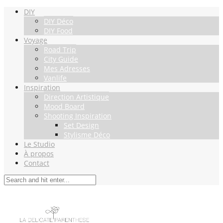
DIY
DIY Déco
DIY Food
Voyage
Road Trip
City Guide
Mes Adresses
Vanlife
Inspiration
Direction Artistique
Mood Board
Shooting Inspiration
Set Design
Stylisme Déco
Le Studio
À propos
Contact