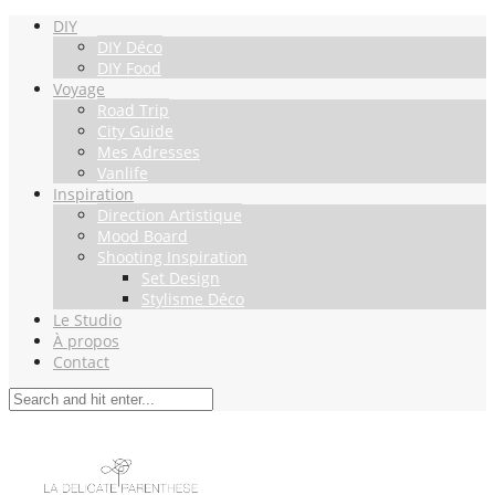
DIY
DIY Déco
DIY Food
Voyage
Road Trip
City Guide
Mes Adresses
Vanlife
Inspiration
Direction Artistique
Mood Board
Shooting Inspiration
Set Design
Stylisme Déco
Le Studio
À propos
Contact