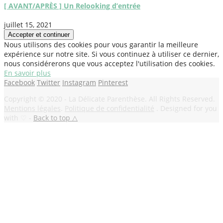
[ AVANT/APRÈS ] Un Relooking d’entrée
juillet 15, 2021
Nous utilisons des cookies pour vous garantir la meilleure
expérience sur notre site. Si vous continuez à utiliser ce dernier,
nous considérerons que vous acceptez l'utilisation des cookies.
En savoir plus
Facebook
Twitter
Instagram
Pinterest
Copyright © 2020 - La Délicate Parenthèse. All Rights Reserved.
Mentions légales
.
Politique de confidentialité
. Designed for you
with ♡ -
Back to top △