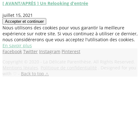
[ AVANT/APRÈS ] Un Relooking d’entrée
juillet 15, 2021
Nous utilisons des cookies pour vous garantir la meilleure
expérience sur notre site. Si vous continuez à utiliser ce dernier,
nous considérerons que vous acceptez l'utilisation des cookies.
En savoir plus
Facebook
Twitter
Instagram
Pinterest
Copyright © 2020 - La Délicate Parenthèse. All Rights Reserved.
Mentions légales
.
Politique de confidentialité
. Designed for you
with ♡ -
Back to top △