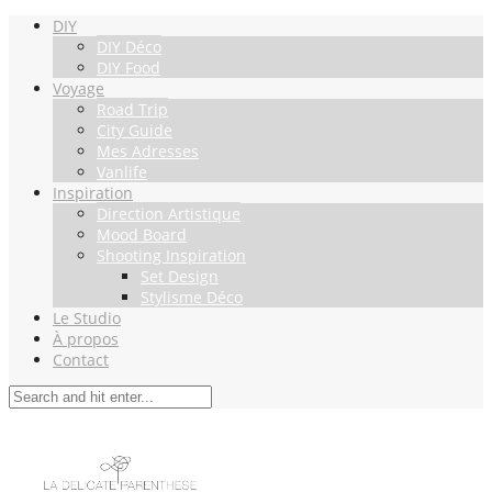
DIY
DIY Déco
DIY Food
Voyage
Road Trip
City Guide
Mes Adresses
Vanlife
Inspiration
Direction Artistique
Mood Board
Shooting Inspiration
Set Design
Stylisme Déco
Le Studio
À propos
Contact