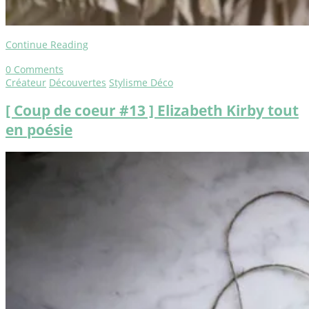
Continue Reading
0
Comments
Créateur
Découvertes
Stylisme Déco
[ Coup de coeur #13 ] Elizabeth Kirby tout
en poésie