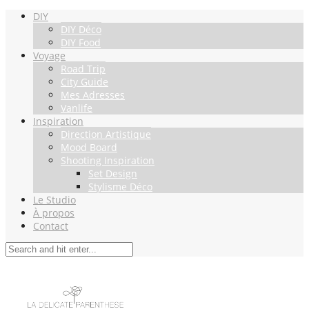
DIY
DIY Déco
DIY Food
Voyage
Road Trip
City Guide
Mes Adresses
Vanlife
Inspiration
Direction Artistique
Mood Board
Shooting Inspiration
Set Design
Stylisme Déco
Le Studio
À propos
Contact