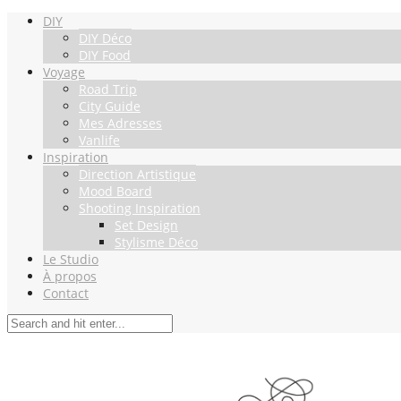
DIY
DIY Déco
DIY Food
Voyage
Road Trip
City Guide
Mes Adresses
Vanlife
Inspiration
Direction Artistique
Mood Board
Shooting Inspiration
Set Design
Stylisme Déco
Le Studio
À propos
Contact