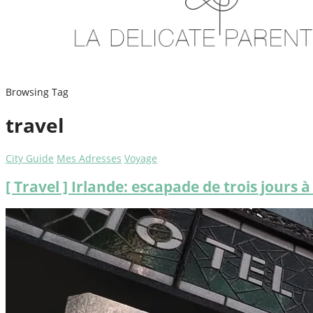
Browsing Tag
travel
City Guide
Mes Adresses
Voyage
[ Travel ] Irlande: escapade de trois jours à