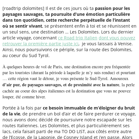
[roadtrip dolomites] Il est de ces jours où ta
passion pour les
paysages sauvages, ta poursuite d’une émotion particulière
dans ton quotidien, cette recherche perpétuelle de l’instant
où se sentir vivant
, se présentent enfin à toi et se réunissent en
un seul sens, une destination … Les Dolomites. Lors du dernier
article voyage, concernant
ce Road trip Italien
dont vous pouvez
retrouver la première partie juste ici
, je vous laissais à Venise.
Ainsi, nous poursuivons ce périple, sur la route des Dolomites,
au coeur du Sud Tyrol.
À quelques heures de vol de Paris, une destination encore peu fréquentée
par les touristes (durant la période à laquelle je m’y suis rendue) et pourtant
… cette région vaut le détour, je vous présente le Sud-Tyrol. Amoureux
d’air pur, de paysages sauvages, et de proximité avec la nature
, la perle
cachée au coeur des alpes italiennes est la destination que vous ne pouvez
louper, été comme hiver.
Portée à la fois par
ce besoin immuable de m’éloigner du bruit
de la vie
, de prendre un bol d’air et de faire perdurer ce voyage,
nous avons donc décidé de poursuivre notre escapade sur les
routes Italiennes. Les Dolomites, et plus particulièrement ses
lacs, cela faisait parti de ma TO DO LIST, aux côtés entre autre
de l’Ecosse, de la Laponie, de Cosney Island et j’en passe. Alors