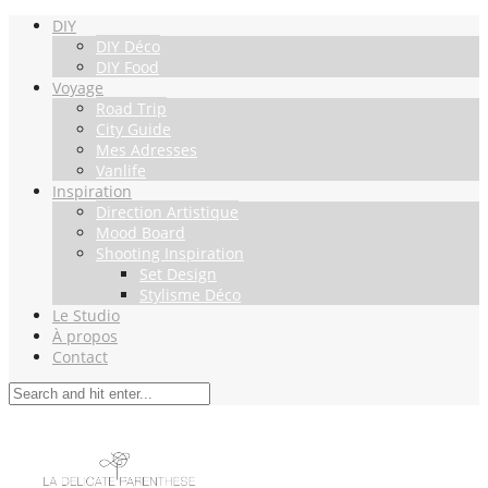
DIY
DIY Déco
DIY Food
Voyage
Road Trip
City Guide
Mes Adresses
Vanlife
Inspiration
Direction Artistique
Mood Board
Shooting Inspiration
Set Design
Stylisme Déco
Le Studio
À propos
Contact