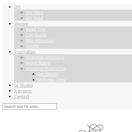
DIY
DIY Déco
DIY Food
Voyage
Road Trip
City Guide
Mes Adresses
Vanlife
Inspiration
Direction Artistique
Mood Board
Shooting Inspiration
Set Design
Stylisme Déco
Le Studio
À propos
Contact