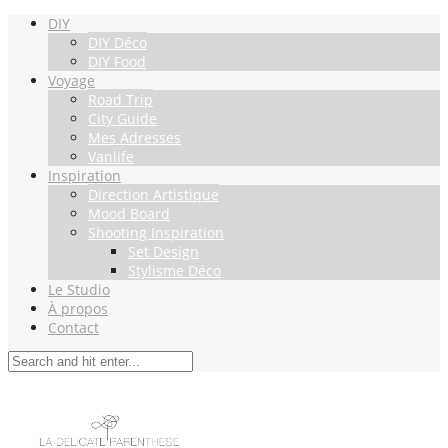
DIY
DIY Déco
DIY Food
Voyage
Road Trip
City Guide
Mes Adresses
Vanlife
Inspiration
Direction Artistique
Mood Board
Shooting Inspiration
Set Design
Stylisme Déco
Le Studio
À propos
Contact