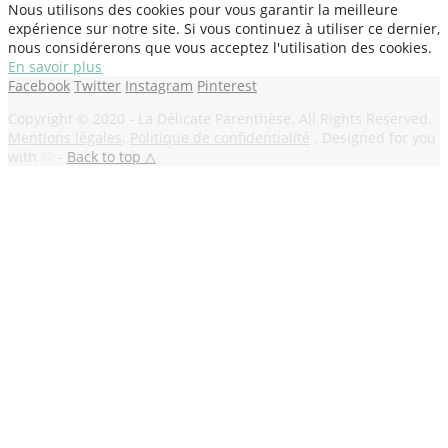
Nous utilisons des cookies pour vous garantir la meilleure
expérience sur notre site. Si vous continuez à utiliser ce dernier,
nous considérerons que vous acceptez l'utilisation des cookies.
En savoir plus
Facebook
Twitter
Instagram
Pinterest
Copyright © 2020 - La Délicate Parenthèse. All Rights Reserved.
Mentions légales
.
Politique de confidentialité
. Designed for you
with ♡ -
Back to top △