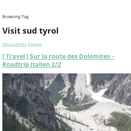
Browsing Tag
Visit sud tyrol
Découvertes
Voyage
[ Travel ] Sur la route des Dolomites –
Roadtrip Italien 2/2