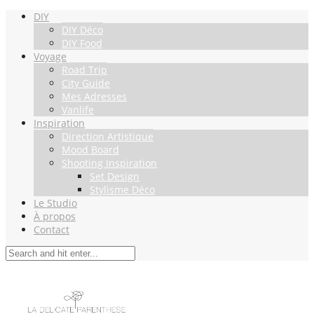
DIY
DIY Déco
DIY Food
Voyage
Road Trip
City Guide
Mes Adresses
Vanlife
Inspiration
Direction Artistique
Mood Board
Shooting Inspiration
Set Design
Stylisme Déco
Le Studio
À propos
Contact