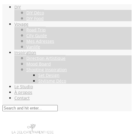
DIY
DIY Déco
DIY Food
Voyage
Road Trip
City Guide
Mes Adresses
Vanlife
Inspiration
Direction Artistique
Mood Board
Shooting Inspiration
Set Design
Stylisme Déco
Le Studio
À propos
Contact