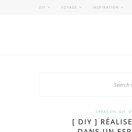
DIY
VOYAGE
INSPIRATION
Search r
CRÉATION
DIY
D
[ DIY ] RÉALI
DANS UN ESP