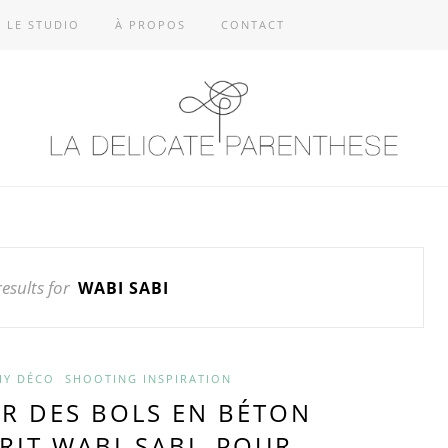
LE STUDIO
À PROPOS
CONTACT
esults for
WABI SABI
IY DÉCO
SHOOTING INSPIRATION
SER DES BOLS EN BÉTON
RIT WABI-SABI, POUR