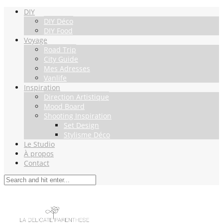
DIY
DIY Déco
DIY Food
Voyage
Road Trip
City Guide
Mes Adresses
Vanlife
Inspiration
Direction Artistique
Mood Board
Shooting Inspiration
Set Design
Stylisme Déco
Le Studio
À propos
Contact