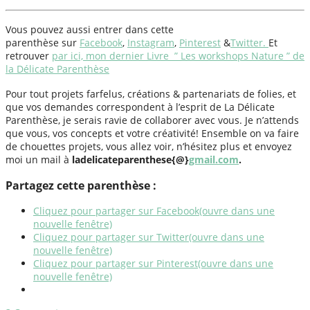
Vous pouvez aussi entrer dans cette
parenthèse sur
Facebook
,
Instagram
,
Pinterest
&
Twitter.
Et
retrouver
par ici, mon dernier Livre ” Les workshops Nature ” de
la Délicate Parenthèse
Pour tout projets farfelus, créations & partenariats de folies, et
que vos demandes correspondent à l’esprit de La Délicate
Parenthèse, je serais ravie de collaborer avec vous. Je n’attends
que vous, vos concepts et votre créativité! Ensemble on va faire
de chouettes projets, vous allez voir, n’hésitez plus et envoyez
moi un mail à
ladelicateparenthese{@}
gmail.com
.
Partagez cette parenthèse :
Cliquez pour partager sur Facebook(ouvre dans une
nouvelle fenêtre)
Cliquez pour partager sur Twitter(ouvre dans une
nouvelle fenêtre)
Cliquez pour partager sur Pinterest(ouvre dans une
nouvelle fenêtre)