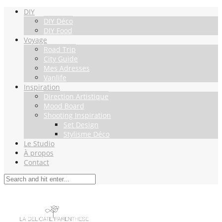
DIY
DIY Déco
DIY Food
Voyage
Road Trip
City Guide
Mes Adresses
Vanlife
Inspiration
Direction Artistique
Mood Board
Shooting Inspiration
Set Design
Stylisme Déco
Le Studio
À propos
Contact