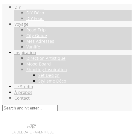
DIY
DIY Déco
DIY Food
Voyage
Road Trip
City Guide
Mes Adresses
Vanlife
Inspiration
Direction Artistique
Mood Board
Shooting Inspiration
Set Design
Stylisme Déco
Le Studio
À propos
Contact