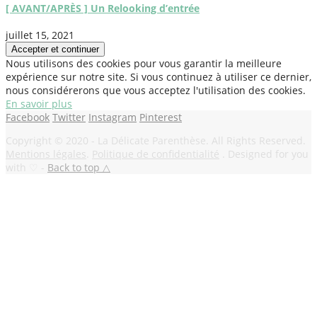
[ AVANT/APRÈS ] Un Relooking d’entrée
juillet 15, 2021
Nous utilisons des cookies pour vous garantir la meilleure
expérience sur notre site. Si vous continuez à utiliser ce dernier,
nous considérerons que vous acceptez l'utilisation des cookies.
En savoir plus
Facebook
Twitter
Instagram
Pinterest
Copyright © 2020 - La Délicate Parenthèse. All Rights Reserved.
Mentions légales
.
Politique de confidentialité
. Designed for you
with ♡ -
Back to top △