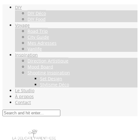
DIY
DIY Déco
DIY Food
Voyage
Road Trip
City Guide
Mes Adresses
Vanlife
Inspiration
Direction Artistique
Mood Board
Shooting Inspiration
Set Design
Stylisme Déco
Le Studio
À propos
Contact