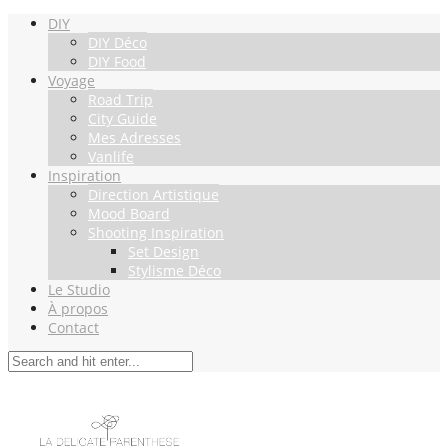
DIY
DIY Déco
DIY Food
Voyage
Road Trip
City Guide
Mes Adresses
Vanlife
Inspiration
Direction Artistique
Mood Board
Shooting Inspiration
Set Design
Stylisme Déco
Le Studio
À propos
Contact