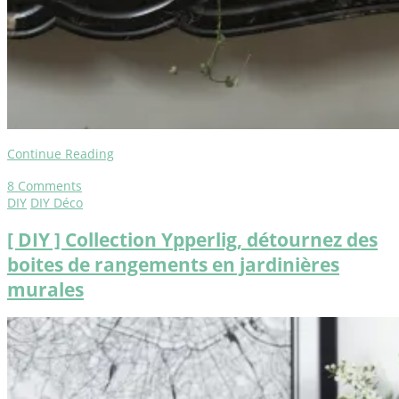
Continue Reading
8
Comments
DIY
DIY Déco
[ DIY ] Collection Ypperlig, détournez des
boites de rangements en jardinières
murales