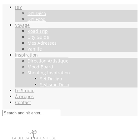
DIY
DIY Déco
DIY Food
Voyage
Road Trip
City Guide
Mes Adresses
Vanlife
Inspiration
Direction Artistique
Mood Board
Shooting Inspiration
Set Design
Stylisme Déco
Le Studio
À propos
Contact