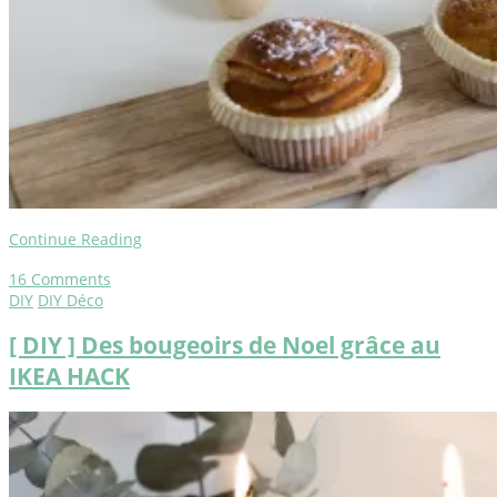
Continue Reading
16
Comments
DIY
DIY Déco
[ DIY ] Des bougeoirs de Noel grâce au
IKEA HACK