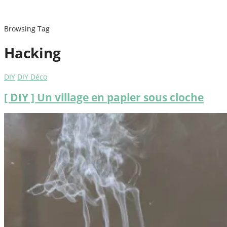
Browsing Tag
Hacking
DIY
DIY Déco
[ DIY ] Un village en papier sous cloche