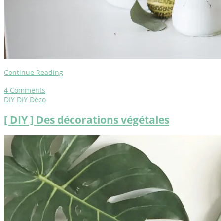
Continue Reading
4
Comments
DIY
DIY Déco
[ DIY ] Des décorations végétales