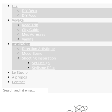
DIY
DIY Déco
DIY Food
Voyage
Road Trip
City Guide
Mes Adresses
Vanlife
Inspiration
Direction Artistique
Mood Board
Shooting Inspiration
Set Design
Stylisme Déco
Le Studio
À propos
Contact