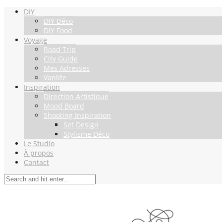
DIY
DIY Déco
DIY Food
Voyage
Road Trip
City Guide
Mes Adresses
Vanlife
Inspiration
Direction Artistique
Mood Board
Shooting Inspiration
Set Design
Stylisme Déco
Le Studio
À propos
Contact