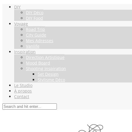
DIY
DIY Déco
DIY Food
Voyage
Road Trip
City Guide
Mes Adresses
Vanlife
Inspiration
Direction Artistique
Mood Board
Shooting Inspiration
Set Design
Stylisme Déco
Le Studio
À propos
Contact