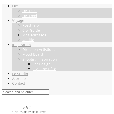
DIY
DIY Déco
DIY Food
Voyage
Road Trip
City Guide
Mes Adresses
Vanlife
Inspiration
Direction Artistique
Mood Board
Shooting Inspiration
Set Design
Stylisme Déco
Le Studio
À propos
Contact