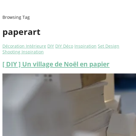
Browsing Tag
paperart
Décoration Intérieure
DIY
DIY Déco
Inspiration
Set Design
Shooting Inspiration
[ DIY ] Un village de Noël en papier