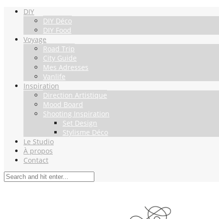
DIY
DIY Déco
DIY Food
Voyage
Road Trip
City Guide
Mes Adresses
Vanlife
Inspiration
Direction Artistique
Mood Board
Shooting Inspiration
Set Design
Stylisme Déco
Le Studio
À propos
Contact