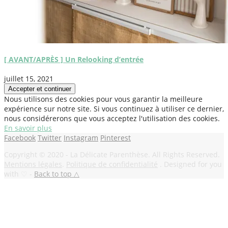
[ AVANT/APRÈS ] Un Relooking d’entrée
juillet 15, 2021
Nous utilisons des cookies pour vous garantir la meilleure
expérience sur notre site. Si vous continuez à utiliser ce dernier,
nous considérerons que vous acceptez l'utilisation des cookies.
En savoir plus
Facebook
Twitter
Instagram
Pinterest
Copyright © 2020 - La Délicate Parenthèse. All Rights Reserved.
Mentions légales
.
Politique de confidentialité
. Designed for you
with ♡ -
Back to top △