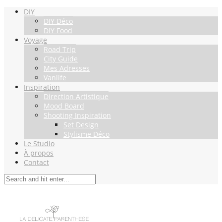
DIY
DIY Déco
DIY Food
Voyage
Road Trip
City Guide
Mes Adresses
Vanlife
Inspiration
Direction Artistique
Mood Board
Shooting Inspiration
Set Design
Stylisme Déco
Le Studio
À propos
Contact