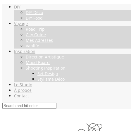
DIY
DIY Déco
DIY Food
Voyage
Road Trip
City Guide
Mes Adresses
Vanlife
Inspiration
Direction Artistique
Mood Board
Shooting Inspiration
Set Design
Stylisme Déco
Le Studio
À propos
Contact