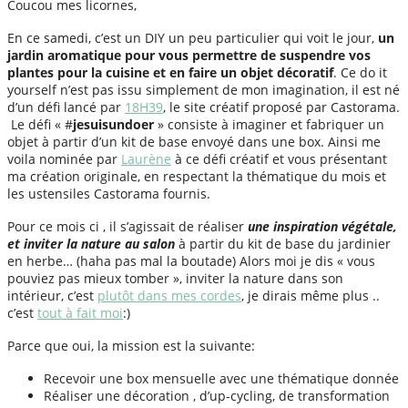
Coucou mes licornes,
En ce samedi, c’est un DIY un peu particulier qui voit le jour,
un
jardin aromatique pour vous permettre de suspendre vos
plantes pour la cuisine et en faire un objet décoratif
. Ce do it
yourself n’est pas issu simplement de mon imagination, il est né
d’un défi lancé par
18H39
, le site créatif proposé par Castorama.
Le défi « #
jesuisundoer
» consiste à imaginer et fabriquer un
objet à partir d’un kit de base envoyé dans une box. Ainsi me
voila nominée par
Laurène
à ce défi créatif et vous présentant
ma création originale, en respectant la thématique du mois et
les ustensiles Castorama fournis.
Pour ce mois ci , il s’agissait de réaliser
une inspiration végétale,
et inviter la nature au salon
à partir du kit de base du jardinier
en herbe… (haha pas mal la boutade) Alors moi je dis « vous
pouviez pas mieux tomber », inviter la nature dans son
intérieur, c’est
plutôt dans mes cordes
, je dirais même plus ..
c’est
tout à fait moi
:)
Parce que oui, la mission est la suivante:
Recevoir une box mensuelle avec une thématique donnée
Réaliser une décoration , d’up-cycling, de transformation