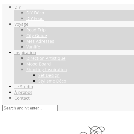
DIY
DIY Déco
DIY Food
Voyage
Road Trip
City Guide
Mes Adresses
Vanlife
Inspiration
Direction Artistique
Mood Board
Shooting Inspiration
Set Design
Stylisme Déco
Le Studio
À propos
Contact