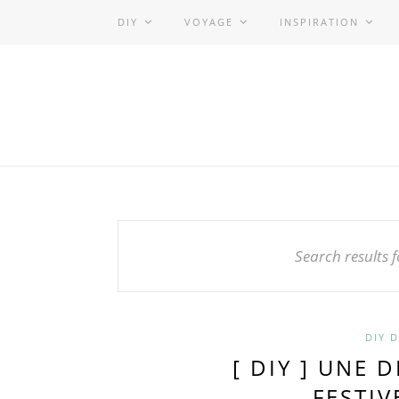
DIY
VOYAGE
INSPIRATION
Search results f
DIY 
[ DIY ] UNE 
FESTIV