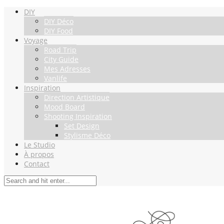
DIY
DIY Déco
DIY Food
Voyage
Road Trip
City Guide
Mes Adresses
Vanlife
Inspiration
Direction Artistique
Mood Board
Shooting Inspiration
Set Design
Stylisme Déco
Le Studio
À propos
Contact