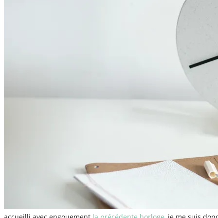
accueilli avec engouement
la précédente horloge
, je me suis don