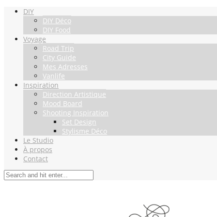
DIY
DIY Déco
DIY Food
Voyage
Road Trip
City Guide
Mes Adresses
Vanlife
Inspiration
Direction Artistique
Mood Board
Shooting Inspiration
Set Design
Stylisme Déco
Le Studio
À propos
Contact